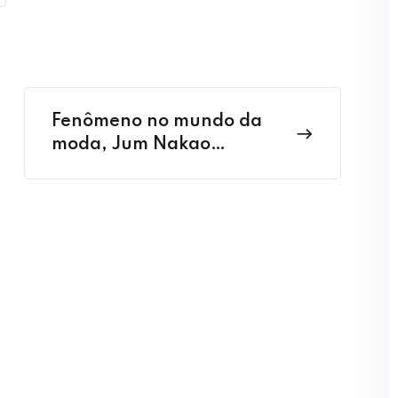
Fenômeno no mundo da
moda, Jum Nakao
emociona público do
ModaLab1