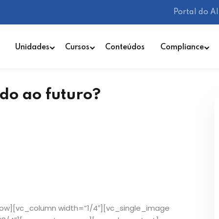
Portal do A
Unidades
Cursos
Conteúdos
Compliance
ado ao futuro?
ow][vc_column width=”1/4″][vc_single_image
Lembrar-me
Esqueceu sua senha?