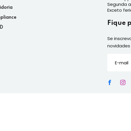
Segunda a 
idoria
Exceto fer
pliance
Fique 
D
Se inscrev
novidades 
2026
Senai ES
| Todos os direitos reservados