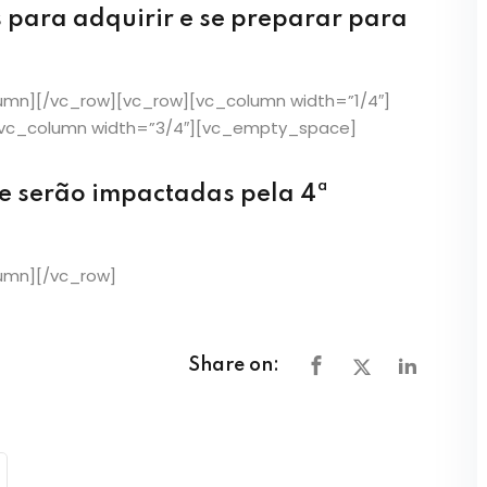
 para adquirir e se preparar para
mn][/vc_row][vc_row][vc_column width=”1/4″]
[vc_column width=”3/4″][vc_empty_space]
e serão impactadas pela 4ª
umn][/vc_row]
Share on: