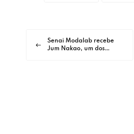
Senai Modalab recebe
Jum Nakao, um dos
maiores nomes do design
brasileiro, nesta quarta
(3)