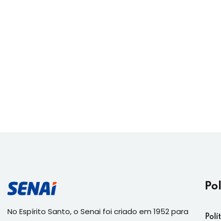
Po
No Espírito Santo, o Senai foi criado em 1952 para
Polí