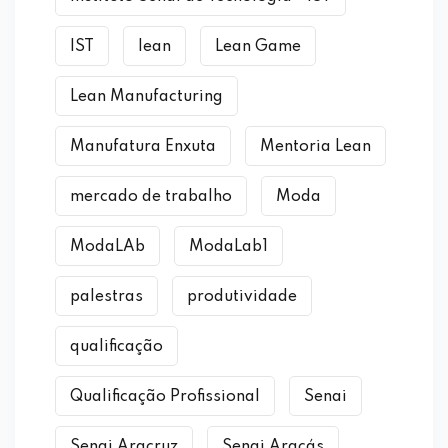
IST
lean
Lean Game
Lean Manufacturing
Manufatura Enxuta
Mentoria Lean
mercado de trabalho
Moda
ModaLAb
ModaLab1
palestras
produtividade
qualificação
Qualificação Profissional
Senai
Senai Aracruz
Senai Araçás