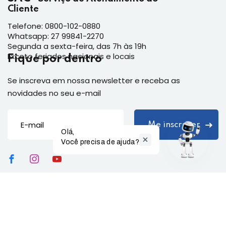
Cliente
Telefone: 0800-102-0880
Whatsapp: 27 99841-2270
Segunda a sexta-feira, das 7h às 19h
Exceto feriados nacionais e locais
Fique por dentro
Se inscreva em nossa newsletter e receba as
novidades no seu e-mail
Olá,

Você precisa de ajuda?
© 2026
Senai ES
| Todos os direitos reservados