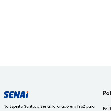
Po
No Espírito Santo, o Senai foi criado em 1952 para
Polí