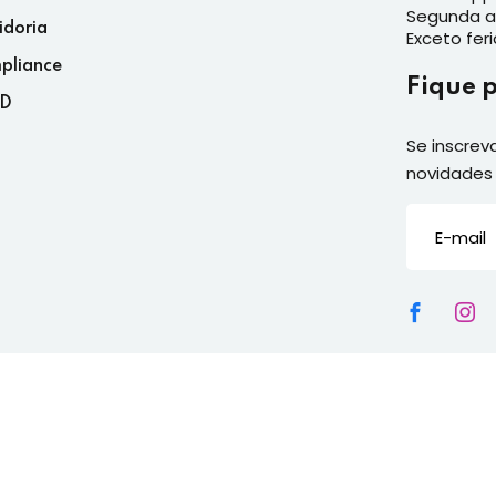
Segunda a 
idoria
Exceto fer
pliance
Fique 
D
Se inscrev
novidades 
2026
Senai ES
| Todos os direitos reservados