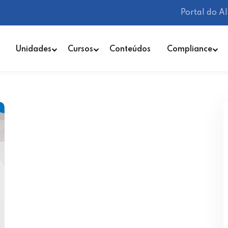
Portal do A
Unidades
Cursos
Conteúdos
Compliance
Lembrar-me
Esqueceu sua senha?