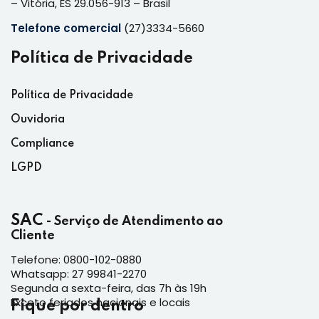
– Vitória, ES 29.056-913 – Brasil
Telefone comercial
(27)3334-5660
Política de Privacidade
Política de Privacidade
Ouvidoria
Compliance
LGPD
SAC
- Serviço de Atendimento ao
Cliente
Telefone: 0800-102-0880
Whatsapp: 27 99841-2270
Segunda a sexta-feira, das 7h às 19h
Exceto feriados nacionais e locais
Fique por dentro