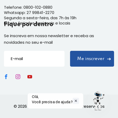
Telefone: 0800-102-0880
Whatsapp: 27 99841-2270
Segunda a sexta-feira, das 7h às 19h
Exceto feriados nacionais e locais
Fique por dentro
Se inscreva em nossa newsletter e receba as
novidades no seu e-mail
Olá,

Você precisa de ajuda?
© 2026
Senai ES
| Todos os direitos reservados