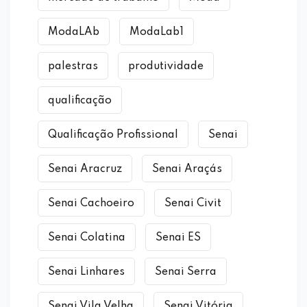
ModaLAb
ModaLab1
palestras
produtividade
qualificação
Qualificação Profissional
Senai
Senai Aracruz
Senai Araçás
Senai Cachoeiro
Senai Civit
Senai Colatina
Senai ES
Senai Linhares
Senai Serra
Senai Vila Velha
Senai Vitória