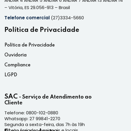
ANDAR 4 ANDAR 5 ANDAR 6 ANDAR 7 ANDAR 13 ANDAR 14
– Vitória, ES 29.056-913 – Brasil
Telefone comercial
(27)3334-5660
Política de Privacidade
Política de Privacidade
Ouvidoria
Compliance
LGPD
SAC
- Serviço de Atendimento ao
Cliente
Telefone: 0800-102-0880
Whatsapp: 27 99841-2270
Segunda a sexta-feira, das 7h às 19h
Exceto feriados nacionais e locais